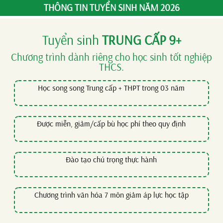
THÔNG TIN TUYỂN SINH NĂM 2026
Tuyển sinh
TRUNG CẤP 9+
Chương trình dành riêng cho học sinh tốt nghiệp
THCS.
Học song song Trung cấp + THPT trong 03 năm
Được miễn, giảm/cấp bù học phí theo quy định
Đào tạo chú trọng thực hành
Chương trình văn hóa 7 môn giảm áp lực học tập