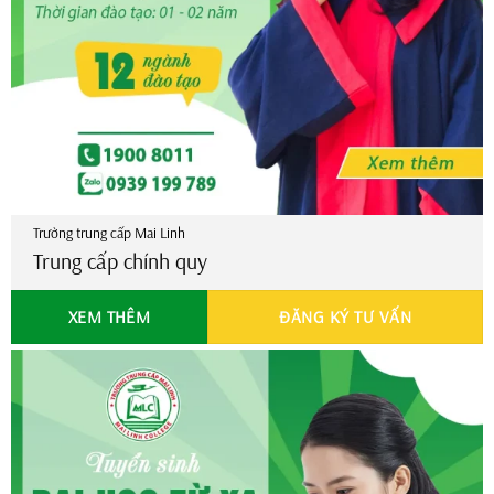
Kế toán
Thư ký văn phòng
Quản lý & Kinh doanh khách sạn
Bảo trì & Sửa chữa ô tô
Điện công nghiệp & dân dụng
Tin học ứng dụng
Quản trị mạng máy tính
Vẽ và thiết kế trên máy tính
Tin học viễn thông ứng dụng
Tiếng Trung Quốc
Tạo mẫu và Chăm sóc sắc đẹp (*)
Trường trung cấp Mai Linh
Trung cấp chính quy
XEM THÊM
ĐĂNG KÝ TƯ VẤN