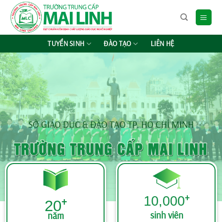
Chuyển
đến
nội
dung
TUYỂN SINH
ĐÀO TẠO
LIÊN HỆ
SỞ GIÁO DỤC & ĐÀO TẠO TP. HỒ CHÍ MINH
+
+
10,000
20
sinh viên
năm