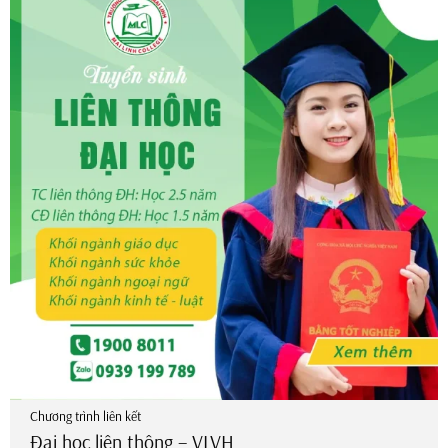
CÁC NGÀNH ĐÀO TẠO
Giáo dục mầm non
Giáo dục tiểu học
Điều dưỡng
Điều dưỡng phụ sản
KT xét nghiệm y học
Y tế công cộng
Ngôn ngữ Anh
Luật
Chương trình liên kết
Đại học liên thông – VLVH