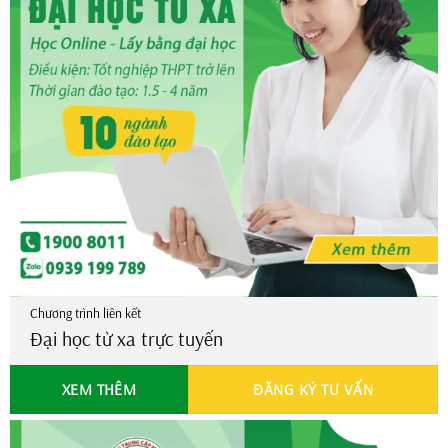
CÁC NGÀNH ĐÀO TẠO
Ngôn ngữ Anh
Ngôn ngữ Trung
Luật
Luật kinh tế
Kế toán
Quản trị kinh doanh
Quản trị khách sạn
Quản trị DV du lịch & lữ hành
Tài chính – Ngân hàng
Công nghệ thông tin
Thương mại điện tử
Chương trình liên kết
Đại học từ xa trực tuyến
XEM THÊM
ĐĂNG KÝ TƯ VẤN