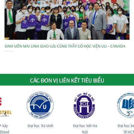
SINH VIÊN MAI LINH GIAO LƯU CÙNG THẦY CÔ HỌC VIỆN ULI – CANADA
CÁC ĐƠN VỊ LIÊN KẾT TIÊU BIỂU
Đại học Trà Vinh
Đại học Mở Hà
Đại học kinh tế
Nội
TP.HCM