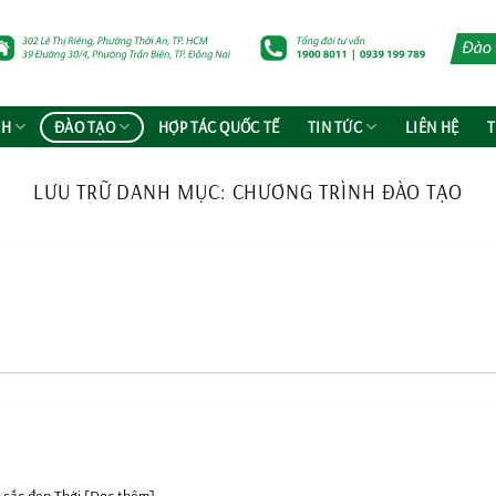
NH
ĐÀO TẠO
HỢP TÁC QUỐC TẾ
TIN TỨC
LIÊN HỆ
T
LƯU TRỮ DANH MỤC:
CHƯƠNG TRÌNH ĐÀO TẠO