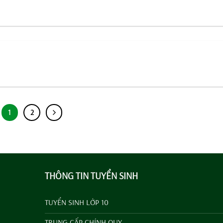
1
2
THÔNG TIN TUYỂN SINH
TUYỂN SINH LỚP 10
TRUNG CẤP CHÍNH QUY