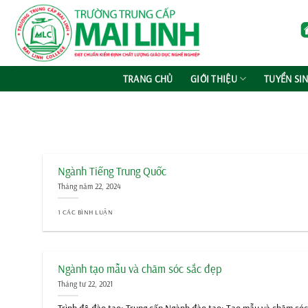
Chuyển
đến
nội
dung
TRANG CHỦ
GIỚI THIỆU
TUYỂN SI
Ngành Tiếng Trung Quốc
Tháng năm 22, 2024
1 CÁC BÌNH LUẬN
Ngành tạo mẫu và chăm sóc sắc đẹp
Tháng tư 22, 2021