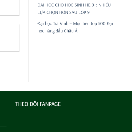
ĐẠI HỌC CHO HỌC SINH HỆ 9+: NHIỀU
LỰA CHỌN HƠN SAU LỚP 9
Đại học Trà Vinh – Mục tiêu top 500 Đại
học hàng đầu Châu Á
THEO DÕI FANPAGE