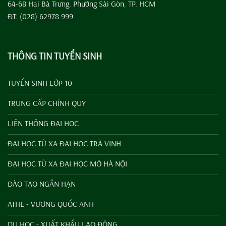
64-68 Hai Bà Trưng, Phường Sài Gòn, TP. HCM
ĐT: (028) 62978 999
THÔNG TIN TUYỂN SINH
TUYỂN SINH LỚP 10
TRUNG CẤP CHÍNH QUY
LIÊN THÔNG ĐẠI HỌC
ĐẠI HỌC TỪ XA ĐẠI HỌC TRÀ VINH
ĐẠI HỌC TỪ XA ĐẠI HỌC MỞ HÀ NỘI
ĐÀO TẠO NGẮN HẠN
ATHE - VƯƠNG QUỐC ANH
DU HỌC - XUẤT KHẨU LAO ĐỘNG