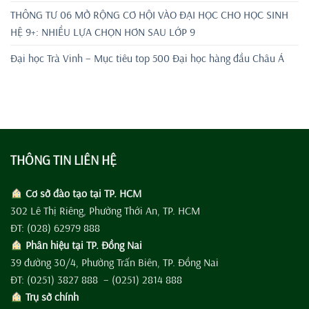
THÔNG TƯ 06 MỞ RỘNG CƠ HỘI VÀO ĐẠI HỌC CHO HỌC SINH
HỆ 9+: NHIỀU LỰA CHỌN HƠN SAU LỚP 9
Đại học Trà Vinh – Mục tiêu top 500 Đại học hàng đầu Châu Á
THÔNG TIN LIÊN HỆ
Cơ sở đào tạo tại TP. HCM
302 Lê Thị Riêng, Phường Thới An, TP. HCM
ĐT: (028) 62979 888
Phân hiệu tại TP. Đồng Nai
39 đường 30/4, Phường Trấn Biên, TP. Đồng Nai
ĐT: (0251) 3827 888 – (0251) 2814 888
Trụ sở chính