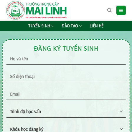
Chuyển
đến
nội
dung
TUYỂN SINH
ĐÀO TẠO
LIÊN HỆ
ĐĂNG KÝ TUYỂN SINH