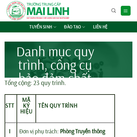
Chuyển
đến
nội
dung
TUYỂN SINH
ĐÀO TẠO
LIÊN HỆ
Danh mục quy
trình, công cụ
bảo đảm chất
Tổng cộng: 23 quy trình.
lượng
MÃ
STT
KÝ
TÊN QUY TRÌNH
HIỆU
I
Đơn vị phụ trách:
Phòng Truyền thông