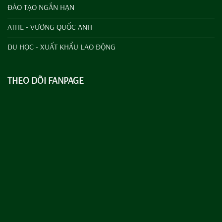
ĐÀO TẠO NGẮN HẠN
ATHE - VƯƠNG QUỐC ANH
DU HỌC - XUẤT KHẨU LAO ĐỘNG
THEO DÕI FANPAGE