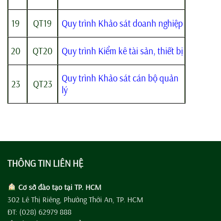
19
QT19
Quy trình Khảo sát doanh nghiệp
20
QT20
Quy trình Kiểm kê tài sản, thiết bị
Quy trình Khảo sát cán bộ quản
23
QT23
lý
THÔNG TIN LIÊN HỆ
Cơ sở đào tạo tại TP. HCM
302 Lê Thị Riêng, Phường Thới An, TP. HCM
ĐT: (028) 62979 888