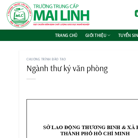
Chuyển
đến
nội
dung
TRANG CHỦ
GIỚI THIỆU
TUYỂN SI
CHƯƠNG TRÌNH ĐÀO TẠO
Ngành thư ký văn phòng