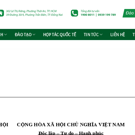
NH
ĐÀO TẠO
HỢP TÁC QUỐC TẾ
TIN TỨC
LIÊN HỆ
T