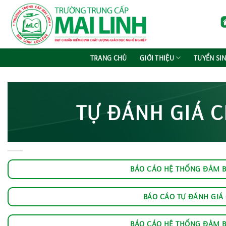
Chuyển
đến
nội
dung
TRANG CHỦ
GIỚI THIỆU
TUYỂN SI
TỰ ĐÁNH GIÁ 
BÁO CÁO HỆ THỐNG ĐẢM B
BÁO CÁO TỰ ĐÁNH GIÁ
BÁO CÁO HỆ THỐNG ĐẢM B