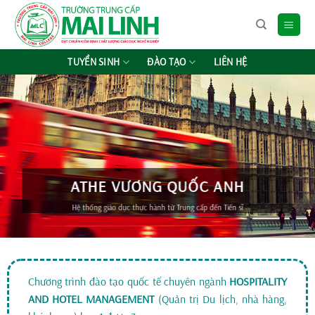
Chuyển
đến
nội
dung
TUYỂN SINH
ĐÀO TẠO
LIÊN HỆ
ATHE VƯƠNG QUỐC ANH
Hệ thống giáo dục thực hành từ Trung cấp đến Tiến sĩ
Chương trình đào tạo quốc tế chuyên ngành
HOSPITALITY
AND HOTEL MANAGEMENT
(Quản trị Du lịch, nhà hàng,