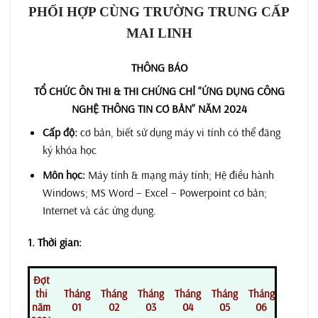
PHỐI HỢP CÙNG TRƯỜNG TRUNG CẤP
MAI LINH
THÔNG BÁO
TỔ CHỨC ÔN THI & THI
CHỨNG CHỈ “ỨNG DỤNG CÔNG
NGHỆ THÔNG TIN
CƠ BẢN” NĂM 2024
Cấp độ:
cơ bản, biết sử dụng máy vi tính có thể đăng
ký khóa học
Môn học:
Máy tính & mạng máy tính; Hệ điều hành
Windows; MS Word – Excel – Powerpoint cơ bản;
Internet và các ứng dụng.
1. Thời gian:
Đợt
thi
Tháng
Tháng
Tháng
Tháng
Tháng
Tháng
năm
01
02
03
04
05
06