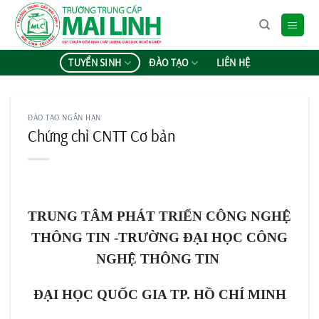
Chuyển
đến
nội
dung
TUYỂN SINH
ĐÀO TẠO
LIÊN HỆ
ĐÀO TẠO NGẮN HẠN
Chứng chỉ CNTT Cơ bản
TRUNG TÂM PHÁT TRIỂN CÔNG NGHỆ
THÔNG TIN -TRƯỜNG ĐẠI HỌC CÔNG
NGHỆ THÔNG TIN
ĐẠI HỌC QUỐC GIA TP. HỒ CHÍ MINH