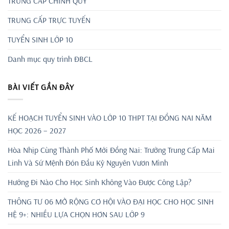
TRUNG CẤP CHÍNH QUY
TRUNG CẤP TRỰC TUYẾN
TUYỂN SINH LỚP 10
Danh mục quy trình ĐBCL
BÀI VIẾT GẦN ĐÂY
KẾ HOẠCH TUYỂN SINH VÀO LỚP 10 THPT TẠI ĐỒNG NAI NĂM
HỌC 2026 – 2027
Hòa Nhịp Cùng Thành Phố Mới Đồng Nai: Trường Trung Cấp Mai
Linh Và Sứ Mệnh Đón Đầu Kỷ Nguyên Vươn Mình
Hướng Đi Nào Cho Học Sinh Không Vào Được Công Lập?
THÔNG TƯ 06 MỞ RỘNG CƠ HỘI VÀO ĐẠI HỌC CHO HỌC SINH
HỆ 9+: NHIỀU LỰA CHỌN HƠN SAU LỚP 9