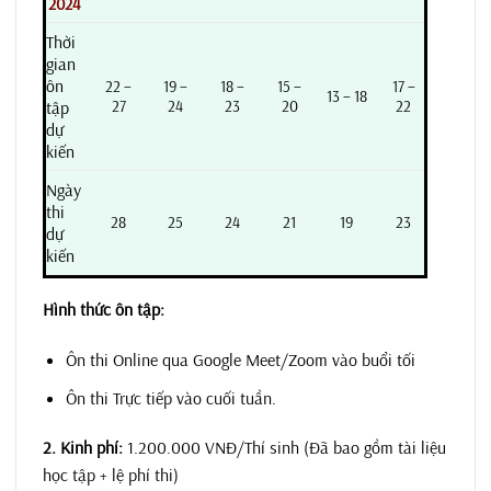
2024
Thời
gian
ôn
22 –
19 –
18 –
15 –
17 –
13 – 18
tập
27
24
23
20
22
dự
kiến
Ngày
thi
28
25
24
21
19
23
dự
kiến
Hình thức ôn tập:
Ôn thi Online qua Google Meet/Zoom vào buổi tối
Ôn thi Trực tiếp vào cuối tuần.
2. Kinh phí:
1.200.000 VNĐ/Thí sinh (Đã bao gồm tài liệu
học tập + lệ phí thi)