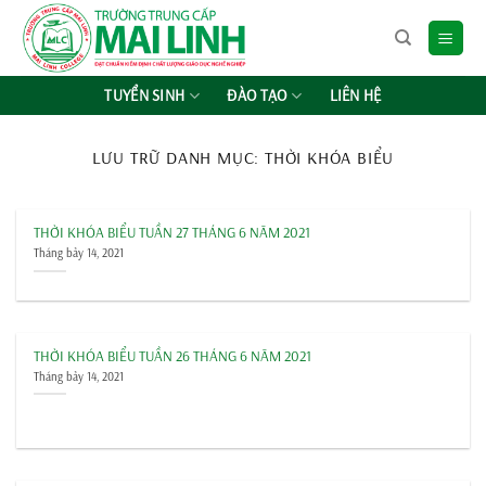
Chuyển
đến
nội
dung
TUYỂN SINH
ĐÀO TẠO
LIÊN HỆ
LƯU TRỮ DANH MỤC:
THỜI KHÓA BIỂU
THỜI KHÓA BIỂU TUẦN 27 THÁNG 6 NĂM 2021
Tháng bảy 14, 2021
THỜI KHÓA BIỂU TUẦN 26 THÁNG 6 NĂM 2021
Tháng bảy 14, 2021