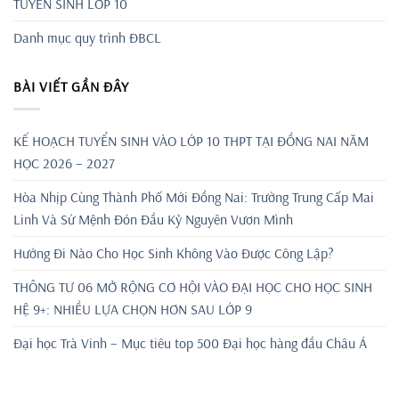
TUYỂN SINH LỚP 10
Danh mục quy trình ĐBCL
BÀI VIẾT GẦN ĐÂY
KẾ HOẠCH TUYỂN SINH VÀO LỚP 10 THPT TẠI ĐỒNG NAI NĂM
HỌC 2026 – 2027
Hòa Nhịp Cùng Thành Phố Mới Đồng Nai: Trường Trung Cấp Mai
Linh Và Sứ Mệnh Đón Đầu Kỷ Nguyên Vươn Mình
Hướng Đi Nào Cho Học Sinh Không Vào Được Công Lập?
THÔNG TƯ 06 MỞ RỘNG CƠ HỘI VÀO ĐẠI HỌC CHO HỌC SINH
HỆ 9+: NHIỀU LỰA CHỌN HƠN SAU LỚP 9
Đại học Trà Vinh – Mục tiêu top 500 Đại học hàng đầu Châu Á