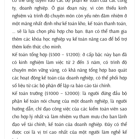
có thể ứng tuyển vào các bộ phận kế toán của các công
ty, doanh nghiệp. Ở giai đoạn này, vì còn thiếu kinh
nghiệm và trình độ chuyên môn còn yếu nên đảm nhiệm ở
một mảng nhất định như kế toán kho, kế toán thanh toán,
… sẽ là lựa chọn phù hợp cho bạn. Bạn có thể tham gia
thêm các khóa học nghiệp vụ kế toán nâng cao để bổ trợ
thêm kiến thức cho mình.
Kế toán tổng hợp ($500 – $1200): ở cấp bậc này bạn đã
có kinh nghiệm làm việc từ 2 đến 3 năm, có trình độ
chuyên môn vững vàng, có khả năng tổng hợp bao quát
các hoạt động kế toán của doanh nghiệp, có thể phối hợp
số liệu từ các bộ phận để lập ra báo cáo tài chính.
Kế toán trưởng ($1000 – $2000): là người đứng đầu bộ
phận kế toán nói chung của một doanh nghiệp, là người
hướng dẫn, chỉ đạo công việc của các kiểm toán viên sao
cho hợp lý nhất và làm nhiệm vụ tham mưu cho ban lãnh
đạo về tài chính, kế toán của doanh nghiệp. Đây có thể
được coi là vị trí cao nhất của một người làm nghề kế