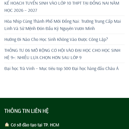
KẾ HOẠCH TUYỂN SINH VÀO LỚP 10 THPT TẠI ĐỒNG NAI NĂM
HỌC 2026 – 2027
Hòa Nhịp Cùng Thành Phố Mới Đồng Nai: Trường Trung Cấp Mai
Linh Và Sứ Mệnh Đón Đầu Kỷ Nguyên Vươn Mình
Hướng Đi Nào Cho Học Sinh Không Vào Được Công Lập?
THÔNG TƯ 06 MỞ RỘNG CƠ HỘI VÀO ĐẠI HỌC CHO HỌC SINH
HỆ 9+: NHIỀU LỰA CHỌN HƠN SAU LỚP 9
Đại học Trà Vinh – Mục tiêu top 500 Đại học hàng đầu Châu Á
THÔNG TIN LIÊN HỆ
Cơ sở đào tạo tại TP. HCM