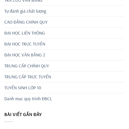
TRA CỨU VĂN BẰNG
Tự đánh giá chất lượng
CAO ĐẲNG CHÍNH QUY
ĐẠI HỌC LIÊN THÔNG
ĐẠI HỌC TRỰC TUYẾN
ĐẠI HỌC VĂN BẰNG 2
TRUNG CẤP CHÍNH QUY
TRUNG CẤP TRỰC TUYẾN
TUYỂN SINH LỚP 10
Danh mục quy trình ĐBCL
BÀI VIẾT GẦN ĐÂY