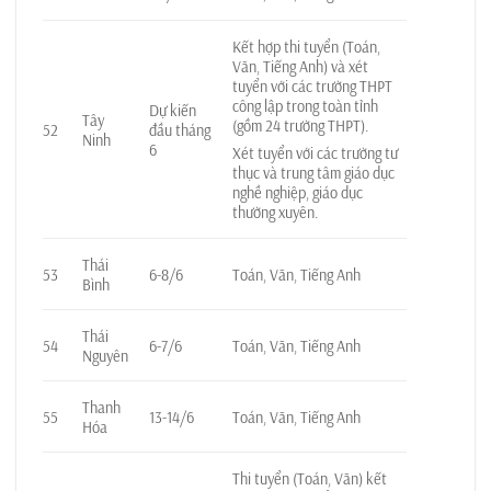
Kết hợp thi tuyển (Toán,
Văn, Tiếng Anh) và xét
tuyển với các trường THPT
công lập trong toàn tỉnh
Dự kiến
Tây
(gồm 24 trường THPT).
52
đầu tháng
Ninh
6
Xét tuyển với các trường tư
thục và trung tâm giáo dục
nghề nghiệp, giáo dục
thường xuyên.
Thái
53
6-8/6
Toán, Văn, Tiếng Anh
Bình
Thái
54
6-7/6
Toán, Văn, Tiếng Anh
Nguyên
Thanh
55
13-14/6
Toán, Văn, Tiếng Anh
Hóa
Thi tuyển (Toán, Văn) kết