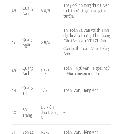
Thay đổi phương thức tuyển
Quảng
46
6-8/6
sinh từ xét tuyển sang thi
Nam
tuyển.
Thi Toán và Văn với thí sinh
dự thi vào Trường Phổ thông
Quảng
Dân tộc nội trú THPT tỉnh.
47
6-8/6
Ngãi
Còn lại thi Toán, Văn, Tiếng
Anh.
Quảng
Toán – Ngữ văn – Ngoại ngữ
48
1-3/6
Ninh
– Môn chuyên (nếu có)
Quảng
49
5/6
Toán, Văn, Tiếng Anh
Trị
Dự kiến
Sóc
50
đầu tháng
–
Trăng
6
51
Sơn La
1-2/6
Toán, Văn, Tiếng Anh