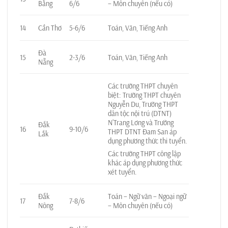
Bằng
6/6
– Môn chuyên (nếu có)
14
Cần Thơ
5-6/6
Toán, Văn, Tiếng Anh
Đà
15
2-3/6
Toán, Văn, Tiếng Anh
Nẵng
Các trường THPT chuyên
biệt: Trường THPT chuyên
Nguyễn Du, Trường THPT
dân tộc nội trú (DTNT)
N’Trang Lơng và Trường
Đắk
16
9-10/6
THPT DTNT Đam San áp
Lắk
dụng phương thức thi tuyển.
Các trường THPT công lập
khác áp dụng phương thức
xét tuyển.
Đắk
Toán – Ngữ văn – Ngoại ngữ
17
7-8/6
Nông
– Môn chuyên (nếu có)