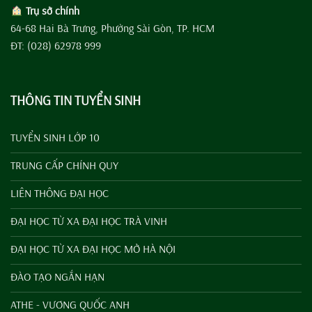
Trụ sở chính
64-68 Hai Bà Trưng, Phường Sài Gòn, TP. HCM
ĐT: (028) 62978 999
THÔNG TIN TUYỂN SINH
TUYỂN SINH LỚP 10
TRUNG CẤP CHÍNH QUY
LIÊN THÔNG ĐẠI HỌC
ĐẠI HỌC TỪ XA ĐẠI HỌC TRÀ VINH
ĐẠI HỌC TỪ XA ĐẠI HỌC MỞ HÀ NỘI
ĐÀO TẠO NGẮN HẠN
ATHE - VƯƠNG QUỐC ANH