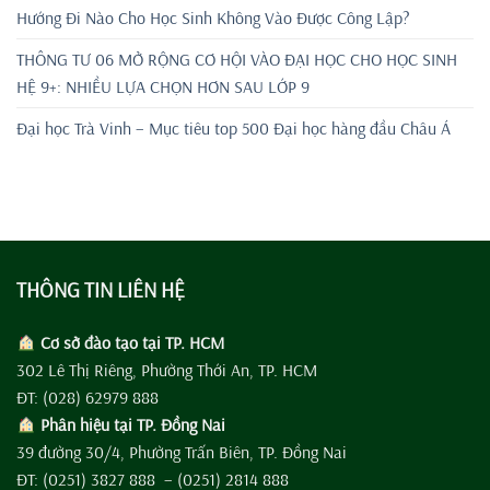
Hướng Đi Nào Cho Học Sinh Không Vào Được Công Lập?
THÔNG TƯ 06 MỞ RỘNG CƠ HỘI VÀO ĐẠI HỌC CHO HỌC SINH
HỆ 9+: NHIỀU LỰA CHỌN HƠN SAU LỚP 9
Đại học Trà Vinh – Mục tiêu top 500 Đại học hàng đầu Châu Á
THÔNG TIN LIÊN HỆ
Cơ sở đào tạo tại TP. HCM
302 Lê Thị Riêng, Phường Thới An, TP. HCM
ĐT: (028) 62979 888
Phân hiệu tại TP. Đồng Nai
39 đường 30/4, Phường Trấn Biên, TP. Đồng Nai
ĐT: (0251) 3827 888 – (0251) 2814 888