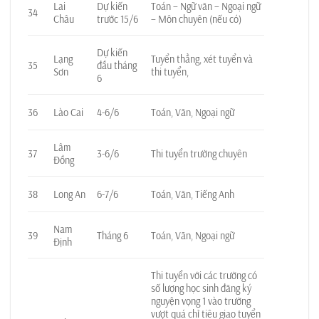
Lai
Dự kiến
Toán – Ngữ văn – Ngoại ngữ
34
Châu
trước 15/6
– Môn chuyên (nếu có)
Dự kiến
Lạng
Tuyển thẳng, xét tuyển và
35
đầu tháng
Sơn
thi tuyển,
6
36
Lào Cai
4-6/6
Toán, Văn, Ngoại ngữ
Lâm
37
3-6/6
Thi tuyển trường chuyên
Đồng
38
Long An
6-7/6
Toán, Văn, Tiếng Anh
Nam
39
Tháng 6
Toán, Văn, Ngoại ngữ
Định
Thi tuyển với các trường có
số lượng học sinh đăng ký
nguyện vọng 1 vào trường
vượt quá chỉ tiêu giao tuyển