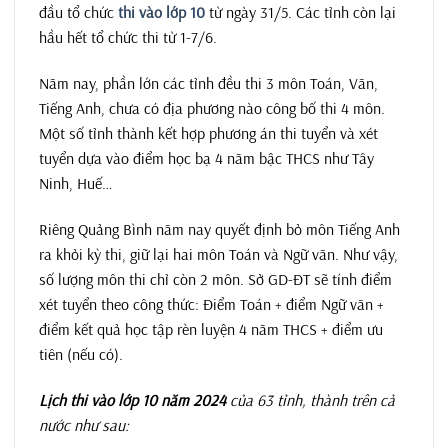
đầu tổ chức
thi vào lớp 10
từ ngày 31/5. Các tỉnh còn lại
hầu hết tổ chức thi từ 1-7/6.
Năm nay, phần lớn các tỉnh đều thi 3 môn Toán, Văn,
Tiếng Anh, chưa có địa phương nào công bố thi 4 môn.
Một số tỉnh thành kết hợp phương án thi tuyển và xét
tuyển dựa vào điểm học bạ 4 năm bậc THCS như Tây
Ninh, Huế…
Riêng Quảng Bình năm nay quyết định bỏ môn Tiếng Anh
ra khỏi kỳ thi, giữ lại hai môn Toán và Ngữ văn. Như vậy,
số lượng môn thi chỉ còn 2 môn. Sở GD-ĐT sẽ tính điểm
xét tuyển theo công thức: Điểm Toán + điểm Ngữ văn +
điểm kết quả học tập rèn luyện 4 năm THCS + điểm ưu
tiên (nếu có).
Lịch thi vào lớp 10 năm 2024
của 63 tỉnh, thành trên cả
nước như sau: