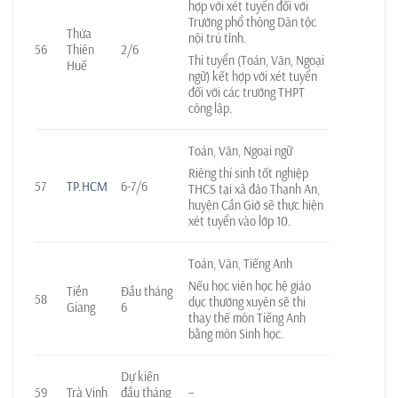
hợp với xét tuyển đối với
Trường phổ thông Dân tộc
Thừa
nội trú tỉnh.
56
Thiên
2/6
Thi tuyển (Toán, Văn, Ngoại
Huế
ngữ) kết hợp với xét tuyển
đối với các trường THPT
công lập.
Toán, Văn, Ngoại ngữ
Riêng thí sinh tốt nghiệp
57
TP.HCM
6-7/6
THCS tại xã đảo Thạnh An,
huyện Cần Giờ sẽ thực hiện
xét tuyển vào lớp 10.
Toán, Văn, Tiếng Anh
Nếu học viên học hệ giáo
Tiền
Đầu tháng
58
dục thường xuyên sẽ thi
Giang
6
thay thế môn Tiếng Anh
bằng môn Sinh học.
Dự kiến
59
Trà Vinh
đầu tháng
–