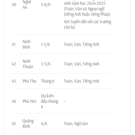
Nghệ
sinh năm học 2024-2025
40
5-6/6
An
(Toán, Văn và Ngoại ngữ
(tiếng Anh hoặc tiếng Pháp).
Xét tuyển đối với các trường
còn lại.
Ninh
41
1-3/6
Toán, Văn, Tiếng Anh
Bình
Ninh
42
3-5/6
Toán, Văn, Tiếng Anh
Thuận
43
Phú Thọ
Tháng 6
Toán, Văn, Tiếng Anh
Dự kiến
44
Phú Yên
đầu tháng
–
6
Quảng
45
4/6
Toán, Ngữ văn
Bình