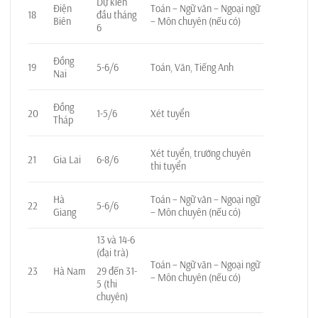
Dự kiến
Điện
Toán – Ngữ văn – Ngoại ngữ
18
đầu tháng
Biên
– Môn chuyên (nếu có)
6
Đồng
19
5-6/6
Toán, Văn, Tiếng Anh
Nai
Đồng
20
1-5/6
Xét tuyển
Tháp
Xét tuyển, trường chuyên
21
Gia Lai
6-8/6
thi tuyển
Hà
Toán – Ngữ văn – Ngoại ngữ
22
5-6/6
Giang
– Môn chuyên (nếu có)
13 và 14-6
(đại trà)
Toán – Ngữ văn – Ngoại ngữ
23
Hà Nam
29 đến 31-
– Môn chuyên (nếu có)
5 (thi
chuyên)