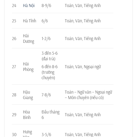
24
Hà Nội
8-9/6
Toán, Văn, Tiếng Anh
25
Hà Tĩnh
6/6
Toán, Văn, Tiếng Anh
Hải
26
1-2/6
Toán, Văn, Tiếng Anh
Dương
3 đến 5-6
(đại trà)
Hải
27
6 đến 8-6
Toán, Văn, Ngoại ngữ
Phòng
(trường
chuyên)
Hậu
Toán – Ngữ văn – Ngoại ngữ
28
7-8/6
Giang
– Môn chuyên (nếu có)
Hòa
Đầu tháng
29
Toán, Văn, Tiếng Anh
Bình
6
Hưng
30
3-5/6
Toán, Văn, Tiếng Anh