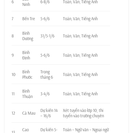
6
6-8/6
Toán, Văn, Tiếng Anh
Ninh
7
Bến Tre
5-6/6
Toán, Văn, Tiếng Anh
Bình
8
31/5-1/6
Toán, Văn, Tiếng Anh
Dương
Bình
9
5-6/6
Toán, Văn, Tiếng Anh
Định
Bình
Trong
10
Toán, Văn, Tiếng Anh
Phước
tháng 6
Bình
11
3-4/6
Toán, Văn, Tiếng Anh
Thuận
Dự kiến 14
Xét tuyển vào lớp 10; thi
12
Cà Mau
– 16/6
tuyển vào trường chuyên
Cao
Dự kiến 5-
Toán – Ngữ văn – Ngoại ngữ
13