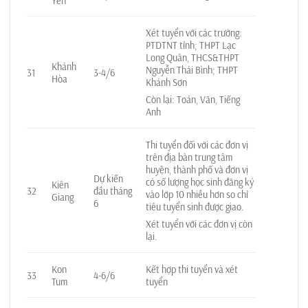
Yên
Xét tuyển với các trường:
PTDTNT tỉnh; THPT Lạc
Long Quân, THCS&THPT
Khánh
Nguyễn Thái Bình; THPT
31
3-4/6
Hòa
Khánh Sơn
Còn lại: Toán, Văn, Tiếng
Anh
Thi tuyển đối với các đơn vị
trên địa bàn trung tâm
huyện, thành phố và đơn vị
Dự kiến
có số lượng học sinh đăng ký
Kiên
32
đầu tháng
vào lớp 10 nhiều hơn so chỉ
Giang
6
tiêu tuyển sinh được giao.
Xét tuyển với các đơn vị còn
lại.
Kon
Kết hợp thi tuyển và xét
33
4-6/6
Tum
tuyển