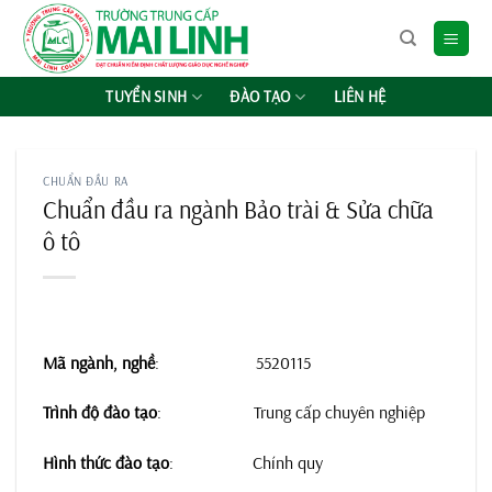
Chuyển
đến
nội
dung
TUYỂN SINH
ĐÀO TẠO
LIÊN HỆ
CHUẨN ĐẦU RA
Chuẩn đầu ra ngành Bảo trài & Sửa chữa
ô tô
Mã ngành, nghề
: 5520115
Trình độ đào tạo
: Trung cấp chuyên nghiệp
Hình thức đào tạo
: Chính quy