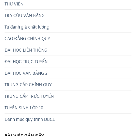
THƯ VIỆN
TRA CỨU VĂN BẰNG
Tự đánh giá chất lượng
CAO ĐẲNG CHÍNH QUY
ĐẠI HỌC LIÊN THÔNG
ĐẠI HỌC TRỰC TUYẾN
ĐẠI HỌC VĂN BẰNG 2
TRUNG CẤP CHÍNH QUY
TRUNG CẤP TRỰC TUYẾN
TUYỂN SINH LỚP 10
Danh mục quy trình ĐBCL
BÀI VIẾT GẦN ĐÂY