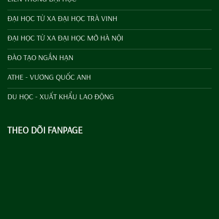
ĐẠI HỌC TỪ XA ĐẠI HỌC TRÀ VINH
ĐẠI HỌC TỪ XA ĐẠI HỌC MỞ HÀ NỘI
ĐÀO TẠO NGẮN HẠN
ATHE - VƯƠNG QUỐC ANH
DU HỌC - XUẤT KHẨU LAO ĐỘNG
THEO DÕI FANPAGE