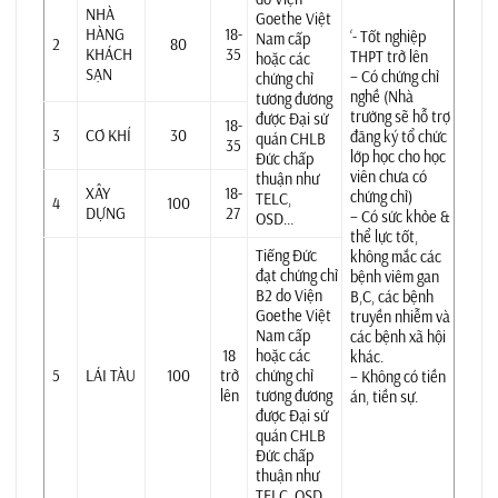
NHÀ
Goethe Việt
HÀNG
18-
‘- Tốt nghiệp
Nam cấp
2
80
KHÁCH
35
THPT trở lên
hoặc các
SẠN
– Có chứng chỉ
chứng chỉ
nghề (Nhà
tương đương
trường sẽ hỗ trợ
được Đại sứ
18-
3
CƠ KHÍ
30
đăng ký tổ chức
quán CHLB
35
lớp học cho học
Đức chấp
viên chưa có
thuận như
XÂY
18-
chứng chỉ)
TELC,
4
100
DỰNG
27
– Có sức khỏe &
OSD…
thể lực tốt,
Tiếng Đức
không mắc các
đạt chứng chỉ
bệnh viêm gan
B2 do Viện
B,C, các bệnh
Goethe Việt
truyền nhiễm và
Nam cấp
các bệnh xã hội
18
hoặc các
khác.
5
LÁI TÀU
100
trở
chứng chỉ
– Không có tiền
lên
tương đương
án, tiền sự.
được Đại sứ
quán CHLB
Đức chấp
thuận như
TELC, OSD…