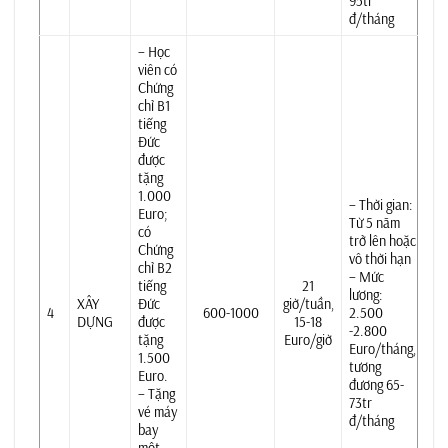
95tr
đ/tháng
– Học
viên có
Chứng
chỉ B1
tiếng
Đức
được
tặng
1.000
– Thời gian:
Euro;
Từ 5 năm
có
trở lên hoặc
Chứng
vô thời hạn
chỉ B2
– Mức
tiếng
21
lương:
XÂY
Đức
giờ/tuần,
4
600-1000
2.500
DỰNG
được
15-18
-2.800
tặng
Euro/giờ
Euro/tháng,
1.500
tương
Euro.
đương 65-
– Tặng
73tr
vé máy
đ/tháng
bay
một