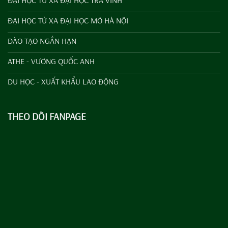
ĐẠI HỌC TỪ XA ĐẠI HỌC TRÀ VINH
ĐẠI HỌC TỪ XA ĐẠI HỌC MỞ HÀ NỘI
ĐÀO TẠO NGẮN HẠN
ATHE - VƯƠNG QUỐC ANH
DU HỌC - XUẤT KHẨU LAO ĐỘNG
THEO DÕI FANPAGE