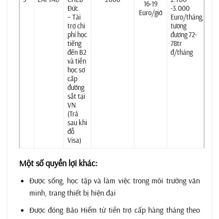
16-19
Đức
-3.000
Euro/giờ
– Tài
Euro/tháng,
trợ chi
tương
phí học
đương 72-
tiếng
78tr
đến B2
đ/tháng
và tiền
học sơ
cấp
đường
sắt tại
VN
(Trả
sau khi
đỗ
Visa)
Một số quyền lợi khác:
Được sống, học tập và làm việc trong môi trường văn
minh, trang thiết bị hiện đại
Được đóng Bảo Hiểm từ tiền trợ cấp hàng tháng theo