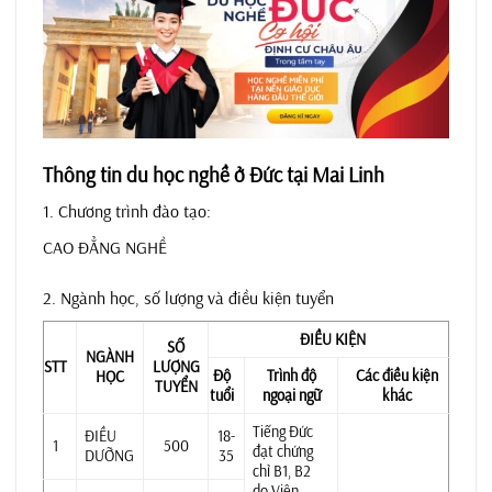
Thông tin du học nghề ở Đức tại Mai Linh
1. Chương trình đào tạo:
CAO ĐẲNG NGHỀ
2. Ngành học, số lượng và điều kiện tuyển
ĐIỀU KIỆN
SỐ
NGÀNH
STT
LƯỢNG
Độ
Trình độ
Các điều kiện
HỌC
TUYỂN
tuổi
ngoại ngữ
khác
Tiếng Đức
ĐIỀU
18-
1
500
đạt chứng
DƯỠNG
35
chỉ B1, B2
do Viện