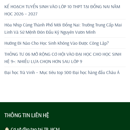
KẾ HOẠCH TUYỂN SINH VÀO LỚP 10 THPT TẠI ĐỒNG NAI NĂM
HỌC 2026 – 2027
Hòa Nhịp Cùng Thành Phố Mới Đồng Nai: Trường Trung Cấp Mai
Linh Và Sứ Mệnh Đón Đầu Kỷ Nguyên Vươn Mình
Hướng Đi Nào Cho Học Sinh Không Vào Được Công Lập?
THÔNG TƯ 06 MỞ RỘNG CƠ HỘI VÀO ĐẠI HỌC CHO HỌC SINH
HỆ 9+: NHIỀU LỰA CHỌN HƠN SAU LỚP 9
Đại học Trà Vinh – Mục tiêu top 500 Đại học hàng đầu Châu Á
THÔNG TIN LIÊN HỆ
Cơ sở đào tạo tại TP. HCM