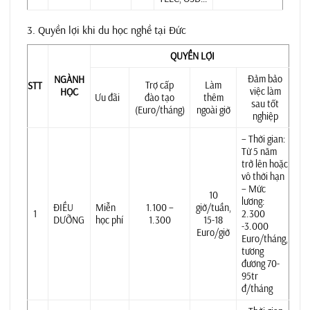
3. Quyền lợi khi du học nghề tại Đức
QUYỀN LỢI
Đảm bảo
NGÀNH
Trợ cấp
Làm
STT
việc làm
HỌC
Ưu đãi
đào tạo
thêm
sau tốt
(Euro/tháng)
ngoài giờ
nghiệp
– Thời gian:
Từ 5 năm
trở lên hoặc
vô thời hạn
– Mức
10
lương:
ĐIỀU
Miễn
1.100 –
giờ/tuần,
1
2.300
DƯỠNG
học phí
1.300
15-18
-3.000
Euro/giờ
Euro/tháng,
tương
đương 70-
95tr
đ/tháng