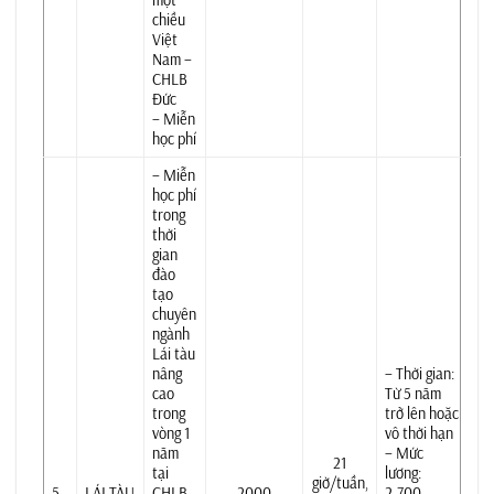
chiều
Việt
Nam –
CHLB
Đức
– Miễn
học phí
– Miễn
học phí
trong
thời
gian
đào
tạo
chuyên
ngành
Lái tàu
nâng
– Thời gian:
cao
Từ 5 năm
trong
trở lên hoặc
vòng 1
vô thời hạn
năm
– Mức
21
tại
lương:
giờ/tuần,
5
LÁI TÀU
CHLB
2000
2.700