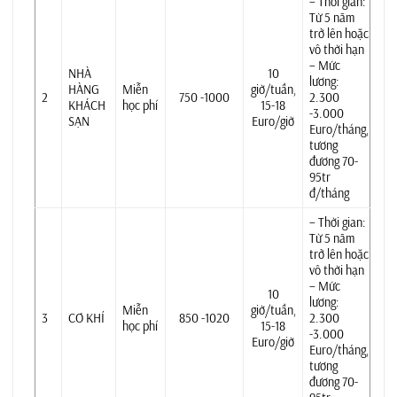
– Thời gian:
Từ 5 năm
trở lên hoặc
vô thời hạn
– Mức
NHÀ
10
lương:
HÀNG
Miễn
giờ/tuần,
2
750 -1000
2.300
KHÁCH
học phí
15-18
-3.000
SẠN
Euro/giờ
Euro/tháng,
tương
đương 70-
95tr
đ/tháng
– Thời gian:
Từ 5 năm
trở lên hoặc
vô thời hạn
– Mức
10
lương:
Miễn
giờ/tuần,
3
CƠ KHÍ
850 -1020
2.300
học phí
15-18
-3.000
Euro/giờ
Euro/tháng,
tương
đương 70-