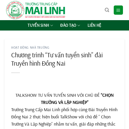
Chuyển
đến
nội
dung
TUYỂN SINH
ĐÀO TẠO
LIÊN HỆ
HOẠT ĐỘNG NHÀ TRƯỜNG
Chương trình “Tư vấn tuyển sinh” đài
Truyền hình Đồng Nai
TALKSHOW TƯ VẤN TUYỂN SINH VỚI CHỦ ĐỀ
“CHỌN
TRƯỜNG VÀ LẬP NGHIỆP”
Trường Trung Cấp Mai Linh phối hợp cùng Đài Truyền Hình
Đồng Nai 2 thực hiện buổi TalkShow với chủ đề ” Chọn
Trường Và Lập Nghiệp” nhằm tư vấn, giải đáp những thắc