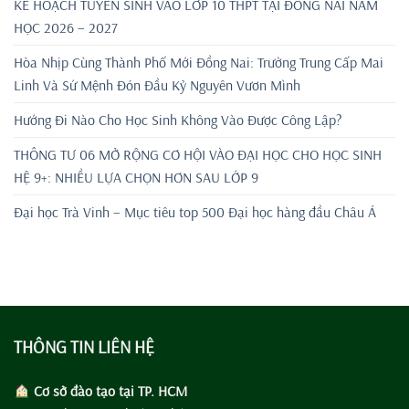
KẾ HOẠCH TUYỂN SINH VÀO LỚP 10 THPT TẠI ĐỒNG NAI NĂM
HỌC 2026 – 2027
Hòa Nhịp Cùng Thành Phố Mới Đồng Nai: Trường Trung Cấp Mai
Linh Và Sứ Mệnh Đón Đầu Kỷ Nguyên Vươn Mình
Hướng Đi Nào Cho Học Sinh Không Vào Được Công Lập?
THÔNG TƯ 06 MỞ RỘNG CƠ HỘI VÀO ĐẠI HỌC CHO HỌC SINH
HỆ 9+: NHIỀU LỰA CHỌN HƠN SAU LỚP 9
Đại học Trà Vinh – Mục tiêu top 500 Đại học hàng đầu Châu Á
THÔNG TIN LIÊN HỆ
Cơ sở đào tạo tại TP. HCM