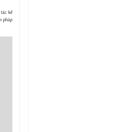
 tác kế
ệm pháp