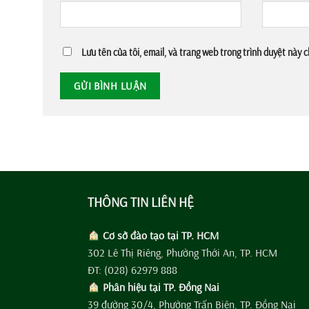
Lưu tên của tôi, email, và trang web trong trình duyệt này ch
THÔNG TIN LIÊN HỆ
Cơ sở đào tạo tại TP. HCM
302 Lê Thị Riêng, Phường Thới An, TP. HCM
ĐT: (028) 62979 888
Phân hiệu tại TP. Đồng Nai
39 đường 30/4, Phường Trấn Biên, TP. Đồng Nai