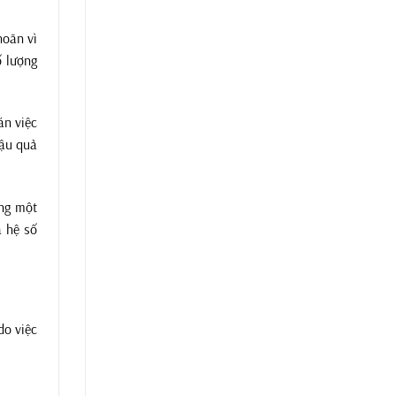
hoăn vì
ố lượng
án việc
Hậu quả
ụng một
à hệ số
do việc