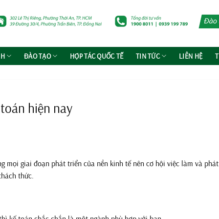
NH
ĐÀO TẠO
HỢP TÁC QUỐC TẾ
TIN TỨC
LIÊN HỆ
T
 toán hiện nay
g mọi giai đoạn phát triển của nền kinh tế nên cơ hội việc làm và phát
 thách thức.
thì kế toán chắc chắn là một ngành phù hợp với bạn.