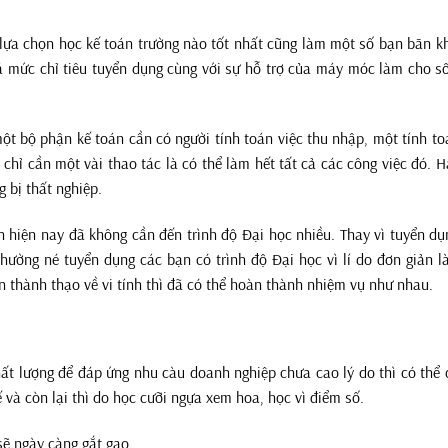
lựa chọn học kế toán trường nào tốt nhất cũng làm một số bạn băn k
uá mức chỉ tiêu tuyển dụng cùng với sự hỗ trợ của máy móc làm cho s
một bộ phận kế toán cần có người tính toán việc thu nhập, một tính to
ờ chỉ cần một vài thao tác là có thể làm hết tất cả các công việc đó. 
g bị thất nghiệp.
án hiện nay đã không cần đến trình độ Đại học nhiều. Thay vì tuyển d
hường né tuyển dụng các bạn có trình độ Đại học vì lí do đơn giản l
 thành thạo về vi tính thì đã có thể hoàn thành nhiệm vụ như nhau.
ất lượng để đáp ứng nhu càu doanh nghiệp chưa cao lý do thì có thể 
ế và còn lại thì do học cưỡi ngựa xem hoa, học vì điểm số.
sẽ ngày càng gắt gao.