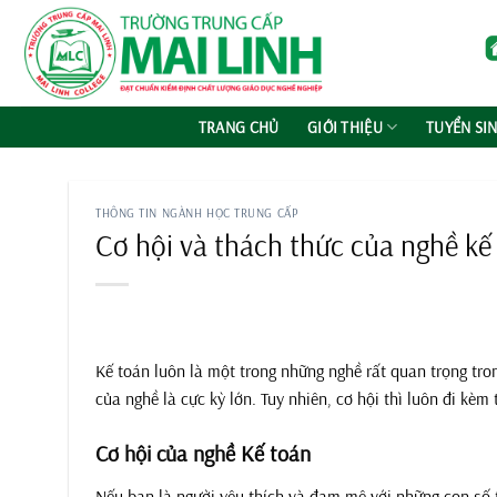
Chuyển
đến
nội
dung
TRANG CHỦ
GIỚI THIỆU
TUYỂN SI
THÔNG TIN NGÀNH HỌC TRUNG CẤP
Cơ hội và thách thức của nghề kế
Kế toán luôn là một trong những nghề rất quan trọng tron
của nghề là cực kỳ lớn. Tuy nhiên, cơ hội thì luôn đi kèm
Cơ hội của nghề Kế toán
Nếu bạn là người yêu thích và đam mê với những con số 