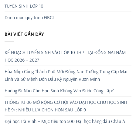
TUYỂN SINH LỚP 10
Danh mục quy trình ĐBCL
BÀI VIẾT GẦN ĐÂY
KẾ HOẠCH TUYỂN SINH VÀO LỚP 10 THPT TẠI ĐỒNG NAI NĂM
HỌC 2026 – 2027
Hòa Nhịp Cùng Thành Phố Mới Đồng Nai: Trường Trung Cấp Mai
Linh Và Sứ Mệnh Đón Đầu Kỷ Nguyên Vươn Mình
Hướng Đi Nào Cho Học Sinh Không Vào Được Công Lập?
THÔNG TƯ 06 MỞ RỘNG CƠ HỘI VÀO ĐẠI HỌC CHO HỌC SINH
HỆ 9+: NHIỀU LỰA CHỌN HƠN SAU LỚP 9
Đại học Trà Vinh – Mục tiêu top 500 Đại học hàng đầu Châu Á