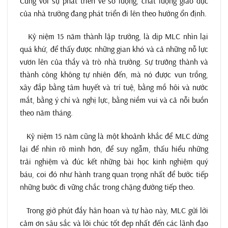
Cùng với sự phát triển về số lượng, chất lượng giáo dục
của nhà trường đang phát triển đi lên theo hướng ổn định.
Kỷ niệm 15 năm thành lập trường, là dịp MLC nhìn lại
quá khứ, để thấy được những gian khó và cả những nỗ lực
vươn lên của thầy và trò nhà trường. Sự trưởng thành và
thành công không tự nhiên đến, mà nó được vun trồng,
xây đắp bằng tâm huyết và trí tuệ, bằng mồ hôi và nước
mắt, bằng ý chí và nghị lực, bằng niềm vui và cả nỗi buồn
theo năm tháng.
Kỷ niệm 15 năm cũng là một khoảnh khắc để MLC dừng
lại để nhìn rõ mình hơn, để suy ngẫm, thấu hiểu những
trải nghiệm và đúc kết những bài học kinh nghiệm quý
báu, coi đó như hành trang quan trọng nhất để bước tiếp
những bước đi vững chắc trong chặng đường tiếp theo.
Trong giờ phút đầy hân hoan và tự hào này, MLC gửi lời
cảm ơn sâu sắc và lời chúc tốt đẹp nhất đến các lãnh đạo