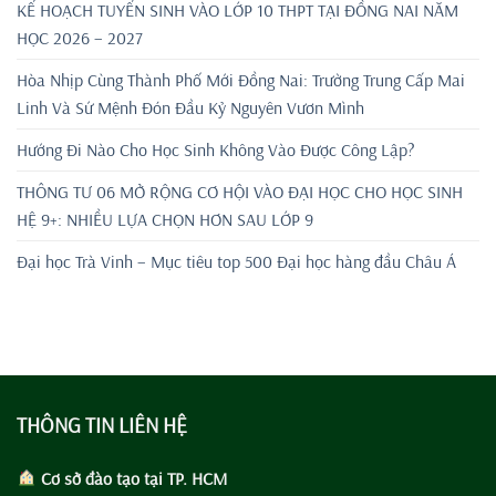
KẾ HOẠCH TUYỂN SINH VÀO LỚP 10 THPT TẠI ĐỒNG NAI NĂM
HỌC 2026 – 2027
Hòa Nhịp Cùng Thành Phố Mới Đồng Nai: Trường Trung Cấp Mai
Linh Và Sứ Mệnh Đón Đầu Kỷ Nguyên Vươn Mình
Hướng Đi Nào Cho Học Sinh Không Vào Được Công Lập?
THÔNG TƯ 06 MỞ RỘNG CƠ HỘI VÀO ĐẠI HỌC CHO HỌC SINH
HỆ 9+: NHIỀU LỰA CHỌN HƠN SAU LỚP 9
Đại học Trà Vinh – Mục tiêu top 500 Đại học hàng đầu Châu Á
THÔNG TIN LIÊN HỆ
Cơ sở đào tạo tại TP. HCM