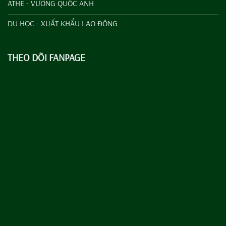
ATHE - VƯƠNG QUỐC ANH
DU HỌC - XUẤT KHẨU LAO ĐỘNG
THEO DÕI FANPAGE