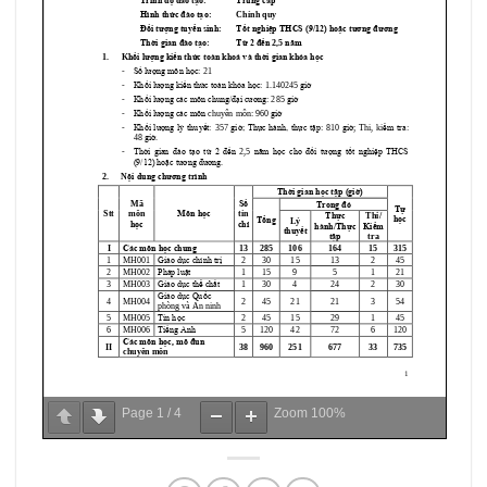
Page
1
/
4
Zoom
100%