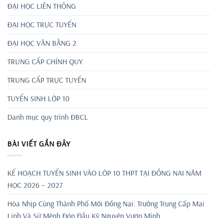
ĐẠI HỌC LIÊN THÔNG
ĐẠI HỌC TRỰC TUYẾN
ĐẠI HỌC VĂN BẰNG 2
TRUNG CẤP CHÍNH QUY
TRUNG CẤP TRỰC TUYẾN
TUYỂN SINH LỚP 10
Danh mục quy trình ĐBCL
BÀI VIẾT GẦN ĐÂY
KẾ HOẠCH TUYỂN SINH VÀO LỚP 10 THPT TẠI ĐỒNG NAI NĂM
HỌC 2026 – 2027
Hòa Nhịp Cùng Thành Phố Mới Đồng Nai: Trường Trung Cấp Mai
Linh Và Sứ Mệnh Đón Đầu Kỷ Nguyên Vươn Mình