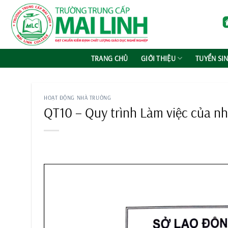
Chuyển
đến
nội
dung
TRANG CHỦ
GIỚI THIỆU
TUYỂN SI
HOẠT ĐỘNG NHÀ TRƯỜNG
QT10 – Quy trình Làm việc của nh