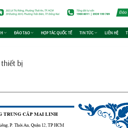
NH
ĐÀO TẠO
HỢP TÁC QUỐC TẾ
TIN TỨC
LIÊN HỆ
T
thiết bị