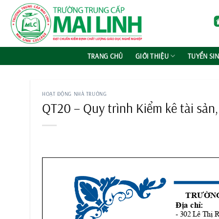
Chuyển
đến
nội
dung
TRANG CHỦ
GIỚI THIỆU
TUYỂN SI
HOẠT ĐỘNG NHÀ TRƯỜNG
QT20 – Quy trình Kiểm kê tài sản, 