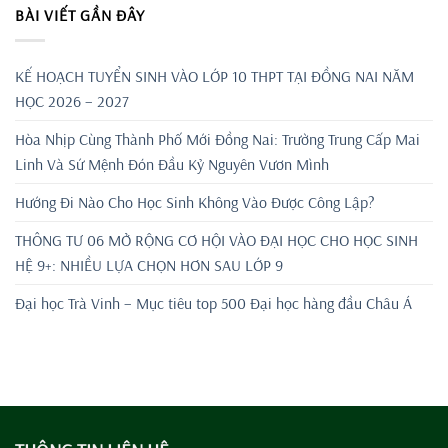
BÀI VIẾT GẦN ĐÂY
KẾ HOẠCH TUYỂN SINH VÀO LỚP 10 THPT TẠI ĐỒNG NAI NĂM
HỌC 2026 – 2027
Hòa Nhịp Cùng Thành Phố Mới Đồng Nai: Trường Trung Cấp Mai
Linh Và Sứ Mệnh Đón Đầu Kỷ Nguyên Vươn Mình
Hướng Đi Nào Cho Học Sinh Không Vào Được Công Lập?
THÔNG TƯ 06 MỞ RỘNG CƠ HỘI VÀO ĐẠI HỌC CHO HỌC SINH
HỆ 9+: NHIỀU LỰA CHỌN HƠN SAU LỚP 9
Đại học Trà Vinh – Mục tiêu top 500 Đại học hàng đầu Châu Á