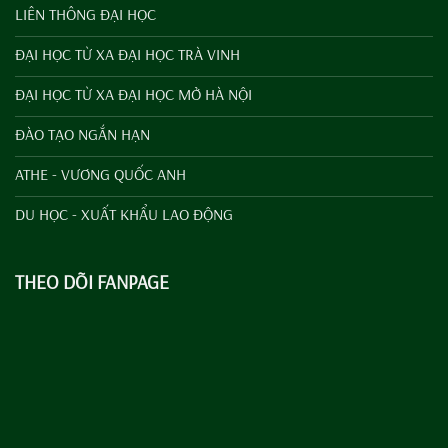
LIÊN THÔNG ĐẠI HỌC
ĐẠI HỌC TỪ XA ĐẠI HỌC TRÀ VINH
ĐẠI HỌC TỪ XA ĐẠI HỌC MỞ HÀ NỘI
ĐÀO TẠO NGẮN HẠN
ATHE - VƯƠNG QUỐC ANH
DU HỌC - XUẤT KHẨU LAO ĐỘNG
THEO DÕI FANPAGE