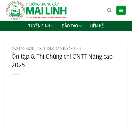
Chuyển
đến
nội
dung
TUYỂN SINH
ĐÀO TẠO
LIÊN HỆ
ĐÀO TẠO NGẮN HẠN
,
THÔNG BÁO TUYỂN SINH
Ôn tập & Thi Chứng chỉ CNTT Nâng cao
2025