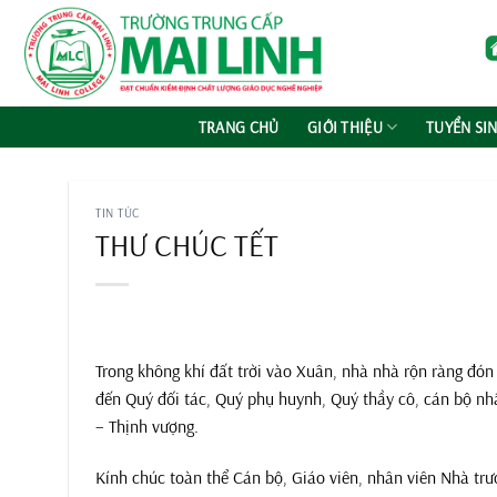
Chuyển
đến
nội
dung
TRANG CHỦ
GIỚI THIỆU
TUYỂN SI
TIN TỨC
THƯ CHÚC TẾT
Trong không khí đất trời vào Xuân, nhà nhà rộn ràng đón
đến Quý đối tác, Quý phụ huynh, Quý thầy cô, cán bộ nh
– Thịnh vượng.
Kính chúc toàn thể Cán bộ, Giáo viên, nhân viên Nhà tr