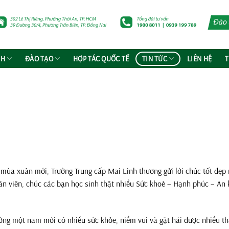
NH
ĐÀO TẠO
HỢP TÁC QUỐC TẾ
TIN TỨC
LIÊN HỆ
T
 mùa xuân mới, Trường Trung cấp Mai Linh thương gửi lời chúc tốt đẹp
ân viên, chúc các bạn học sinh thật nhiều Sức khoẻ – Hạnh phúc – An
ường một năm mới có nhiều sức khỏe, niềm vui và gặt hái được nhiều t