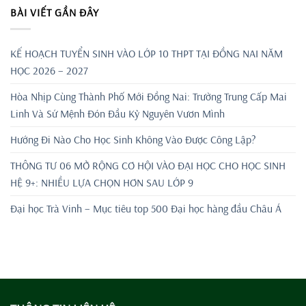
BÀI VIẾT GẦN ĐÂY
KẾ HOẠCH TUYỂN SINH VÀO LỚP 10 THPT TẠI ĐỒNG NAI NĂM
HỌC 2026 – 2027
Hòa Nhịp Cùng Thành Phố Mới Đồng Nai: Trường Trung Cấp Mai
Linh Và Sứ Mệnh Đón Đầu Kỷ Nguyên Vươn Mình
Hướng Đi Nào Cho Học Sinh Không Vào Được Công Lập?
THÔNG TƯ 06 MỞ RỘNG CƠ HỘI VÀO ĐẠI HỌC CHO HỌC SINH
HỆ 9+: NHIỀU LỰA CHỌN HƠN SAU LỚP 9
Đại học Trà Vinh – Mục tiêu top 500 Đại học hàng đầu Châu Á