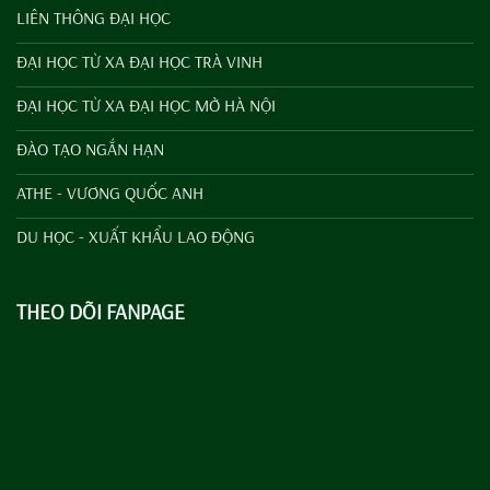
LIÊN THÔNG ĐẠI HỌC
ĐẠI HỌC TỪ XA ĐẠI HỌC TRÀ VINH
ĐẠI HỌC TỪ XA ĐẠI HỌC MỞ HÀ NỘI
ĐÀO TẠO NGẮN HẠN
ATHE - VƯƠNG QUỐC ANH
DU HỌC - XUẤT KHẨU LAO ĐỘNG
THEO DÕI FANPAGE