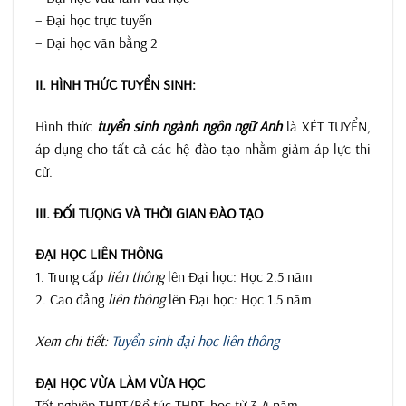
– Đại học trực tuyến
– Đại học văn bằng 2
II. HÌNH THỨC TUYỂN SINH:
Hình thức
tuyển sinh ngành ngôn ngữ Anh
là XÉT TUYỂN,
áp dụng cho tất cả các hệ đào tạo nhằm giảm áp lực thi
cử.
III. ĐỐI TƯỢNG VÀ THỜI GIAN ĐÀO TẠO
ĐẠI HỌC LIÊN THÔNG
1. Trung cấp
liên thông
lên Đại học: Học 2.5 năm
2. Cao đẳng
liên thông
lên Đại học: Học 1.5 năm
Xem chi tiết:
Tuyển sinh đại học liên thông
ĐẠI HỌC VỪA LÀM VỪA HỌC
Tốt nghiệp THPT/Bổ túc THPT, học từ 3-4 năm.