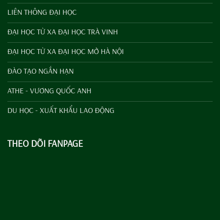
LIÊN THÔNG ĐẠI HỌC
ĐẠI HỌC TỪ XA ĐẠI HỌC TRÀ VINH
ĐẠI HỌC TỪ XA ĐẠI HỌC MỞ HÀ NỘI
ĐÀO TẠO NGẮN HẠN
ATHE - VƯƠNG QUỐC ANH
DU HỌC - XUẤT KHẨU LAO ĐỘNG
THEO DÕI FANPAGE