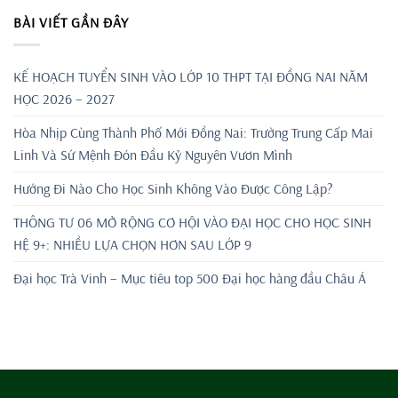
BÀI VIẾT GẦN ĐÂY
KẾ HOẠCH TUYỂN SINH VÀO LỚP 10 THPT TẠI ĐỒNG NAI NĂM
HỌC 2026 – 2027
Hòa Nhịp Cùng Thành Phố Mới Đồng Nai: Trường Trung Cấp Mai
Linh Và Sứ Mệnh Đón Đầu Kỷ Nguyên Vươn Mình
Hướng Đi Nào Cho Học Sinh Không Vào Được Công Lập?
THÔNG TƯ 06 MỞ RỘNG CƠ HỘI VÀO ĐẠI HỌC CHO HỌC SINH
HỆ 9+: NHIỀU LỰA CHỌN HƠN SAU LỚP 9
Đại học Trà Vinh – Mục tiêu top 500 Đại học hàng đầu Châu Á