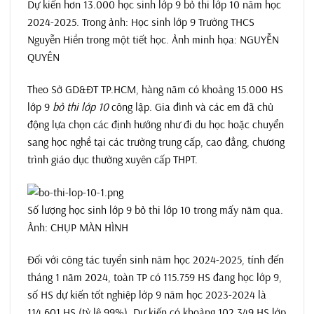
Dự kiến hơn 13.000 học sinh lớp 9 bỏ thi lớp 10 năm học
2024-2025. Trong ảnh: Học sinh lớp 9 Trường THCS
Nguyễn Hiền trong một tiết học. Ảnh minh họa: NGUYỄN
QUYÊN
Theo Sở GD&ĐT TP.HCM, hàng năm có khoảng 15.000 HS
lớp 9
bỏ thi lớp 10
công lập. Gia đình và các em đã chủ
động lựa chọn các định hướng như đi du học hoặc chuyển
sang học nghề tại các trường trung cấp, cao đẳng, chương
trình giáo dục thường xuyên cấp THPT.
Số lượng học sinh lớp 9 bỏ thi lớp 10 trong mấy năm qua.
Ảnh: CHỤP MÀN HÌNH
Đối với công tác tuyển sinh năm học 2024-2025, tính đến
tháng 1 năm 2024, toàn TP có 115.759 HS đang học lớp 9,
số HS dự kiến tốt nghiệp lớp 9 năm học 2023-2024 là
114.601 HS (tỷ lệ 99%). Dự kiến có khoảng 102.349 HS lớp