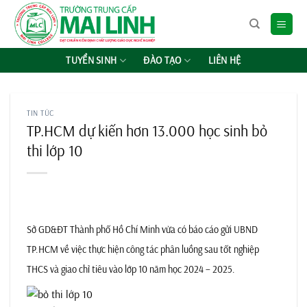
Chuyển
đến
nội
dung
TUYỂN SINH
ĐÀO TẠO
LIÊN HỆ
TIN TỨC
TP.HCM dự kiến hơn 13.000 học sinh bỏ
thi lớp 10
Sở GD&ĐT Thành phố Hồ Chí Minh
vừa có báo cáo gửi UBND
TP.HCM về việc thực hiện công tác phân luồng sau tốt nghiệp
THCS và giao chỉ tiêu vào lớp 10 năm học 2024 – 2025.