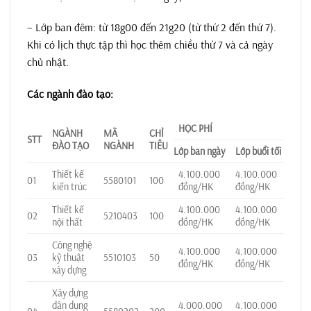
– Lớp ban đêm: từ 18g00 đến 21g20 (từ thứ 2 đến thứ 7).
Khi có lịch thực tập thì học thêm chiều thứ 7 và cả ngày
chủ nhật.
Các ngành đào tạo:
HỌC PHÍ
NGÀNH
MÃ
CHỈ
STT
ĐÀO TẠO
NGÀNH
TIÊU
Lớp ban ngày
Lớp buổi tối
Thiết kế
4.100.000
4.100.000
01
5580101
100
kiến trúc
đồng/HK
đồng/HK
Thiết kế
4.100.000
4.100.000
02
5210403
100
nội thất
đồng/HK
đồng/HK
Công nghệ
4.100.000
4.100.000
03
kỹ thuật
5510103
50
đồng/HK
đồng/HK
xây dựng
Xây dựng
dân dụng
4.000.000
4.100.000