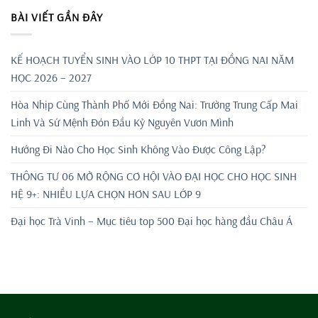
BÀI VIẾT GẦN ĐÂY
KẾ HOẠCH TUYỂN SINH VÀO LỚP 10 THPT TẠI ĐỒNG NAI NĂM
HỌC 2026 – 2027
Hòa Nhịp Cùng Thành Phố Mới Đồng Nai: Trường Trung Cấp Mai
Linh Và Sứ Mệnh Đón Đầu Kỷ Nguyên Vươn Mình
Hướng Đi Nào Cho Học Sinh Không Vào Được Công Lập?
THÔNG TƯ 06 MỞ RỘNG CƠ HỘI VÀO ĐẠI HỌC CHO HỌC SINH
HỆ 9+: NHIỀU LỰA CHỌN HƠN SAU LỚP 9
Đại học Trà Vinh – Mục tiêu top 500 Đại học hàng đầu Châu Á