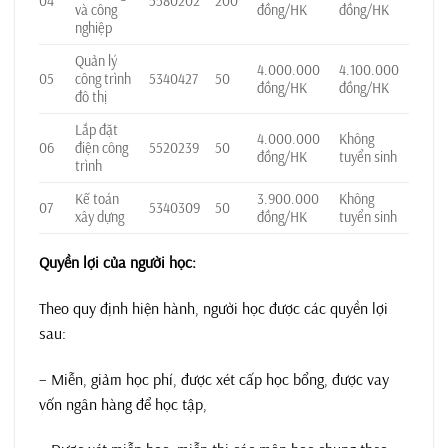
04
5580202
200
và công
đồng/HK
đồng/HK
nghiệp
Quản lý
4.000.000
4.100.000
05
công trình
5340427
50
đồng/HK
đồng/HK
đô thị
Lắp đặt
4.000.000
Không
06
điện công
5520239
50
đồng/HK
tuyển sinh
trình
Kế toán
3.900.000
Không
07
5340309
50
xây dựng
đồng/HK
tuyển sinh
Quyền lợi của người học:
Theo quy định hiện hành, người học được các quyền lợi
sau:
– Miễn, giảm học phí, được xét cấp học bổng, được vay
vốn ngân hàng để học tập,