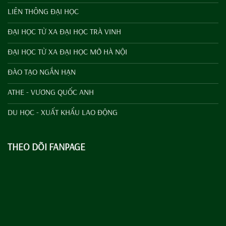
LIÊN THÔNG ĐẠI HỌC
ĐẠI HỌC TỪ XA ĐẠI HỌC TRÀ VINH
ĐẠI HỌC TỪ XA ĐẠI HỌC MỞ HÀ NỘI
ĐÀO TẠO NGẮN HẠN
ATHE - VƯƠNG QUỐC ANH
DU HỌC - XUẤT KHẨU LAO ĐỘNG
THEO DÕI FANPAGE