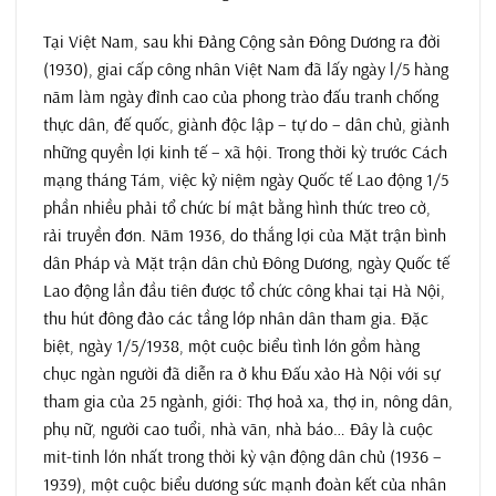
Tại Việt Nam, sau khi Đảng Cộng sản Đông Dương ra đời
(1930), giai cấp công nhân Việt Nam đã lấy ngày l/5 hàng
năm làm ngày đỉnh cao của phong trào đấu tranh chống
thực dân, đế quốc, giành độc lập – tự do – dân chủ, giành
những quyền lợi kinh tế – xã hội. Trong thời kỳ trước Cách
mạng tháng Tám, việc kỷ niệm ngày Quốc tế Lao động 1/5
phần nhiều phải tổ chức bí mật bằng hình thức treo cờ,
rải truyền đơn. Năm 1936, do thắng lợi của Mặt trận bình
dân Pháp và Mặt trận dân chủ Đông Dương, ngày Quốc tế
Lao động lần đầu tiên được tổ chức công khai tại Hà Nội,
thu hút đông đảo các tầng lớp nhân dân tham gia. Đặc
biệt, ngày 1/5/1938, một cuộc biểu tình lớn gồm hàng
chục ngàn người đã diễn ra ở khu Đấu xảo Hà Nội với sự
tham gia của 25 ngành, giới: Thợ hoả xa, thợ in, nông dân,
phụ nữ, người cao tuổi, nhà văn, nhà báo… Đây là cuộc
mit-tinh lớn nhất trong thời kỳ vận động dân chủ (1936 –
1939), một cuộc biểu dương sức mạnh đoàn kết của nhân