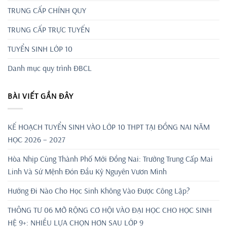
TRUNG CẤP CHÍNH QUY
TRUNG CẤP TRỰC TUYẾN
TUYỂN SINH LỚP 10
Danh mục quy trình ĐBCL
BÀI VIẾT GẦN ĐÂY
KẾ HOẠCH TUYỂN SINH VÀO LỚP 10 THPT TẠI ĐỒNG NAI NĂM
HỌC 2026 – 2027
Hòa Nhịp Cùng Thành Phố Mới Đồng Nai: Trường Trung Cấp Mai
Linh Và Sứ Mệnh Đón Đầu Kỷ Nguyên Vươn Mình
Hướng Đi Nào Cho Học Sinh Không Vào Được Công Lập?
THÔNG TƯ 06 MỞ RỘNG CƠ HỘI VÀO ĐẠI HỌC CHO HỌC SINH
HỆ 9+: NHIỀU LỰA CHỌN HƠN SAU LỚP 9