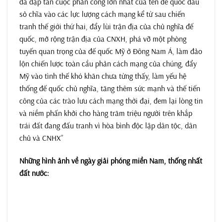
đã đập tan cuộc phản công lớn nhất của tên đế quốc đầu
sỏ chĩa vào các lực lượng cách mạng kể từ sau chiến
tranh thế giới thứ hai, đẩy lùi trận địa của chủ nghĩa đế
quốc, mở rộng trận địa của CNXH, phá vỡ một phòng
tuyến quan trọng của đế quốc Mỹ ở Đông Nam Á, làm đảo
lộn chiến lược toàn cầu phản cách mạng của chúng, đẩy
Mỹ vào tình thế khó khăn chưa từng thấy, làm yếu hệ
thống đế quốc chủ nghĩa, tăng thêm sức mạnh và thế tiến
công của các trào lưu cách mạng thời đại, đem lại lòng tin
và niềm phấn khởi cho hàng trăm triệu người trên khắp
trái đất đang đấu tranh vì hòa bình độc lập dân tộc, dân
chủ và CNHX”
Những hình ảnh về ngày giải phóng miền Nam, thống nhất
đất nước: