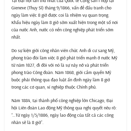
Tại Đại hội lần thứ nhất của Quốc tế Cộng sản I họp tại
Gieneve (Thụy Sĩ) tháng 9/1866, vấn đề đấu tranh cho
ngày làm việc 8 giờ được coi là nhiệm vụ quan trọng.
Khẩu hiệu ngày làm 8 giờ sớm xuất hiện trong một số nơi
của nước Anh, nước có nền công nghiệp phát triển sớm
nhất.
Do sự kiện giới công nhân viên chức Anh di cư sang Mỹ,
phong trào đòi làm việc 8 giờ phát triển mạnh ở nước Mỹ
từ năm 1827, đi đôi với nó là sự nảy nở và phát triển
phong trào Công đoàn. Năm 1868, giới cầm quyền Mỹ
buộc phải thông qua đạo luật ấn định ngày làm 8 giờ
trong các cơ quan, xí nghiệp thuộc Chính phủ.
Năm 1884, tại thành phố công nghiệp lớn Chicago, Đại
hội Liên đoàn Lao động Mỹ thông qua nghị quyết nêu rõ:
“…Từ ngày 1/5/1886, ngày lao động của tất cả các công
nhân sẽ là 8 giờ”.