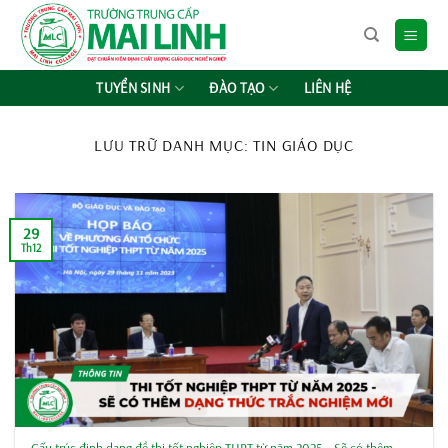
Chuyển
đến
nội
dung
TUYỂN SINH
ĐÀO TẠO
LIÊN HỆ
LƯU TRỮ DANH MỤC:
TIN GIÁO DỤC
29
Th12
Cấu trúc định dạng đề thi tốt nghiệp THPT từ năm 2025 – Sẽ có thêm