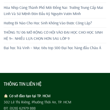
Hòa Nhịp Cùng Thành Phố Mới Đồng Nai: Trường Trung Cấp Mai
Linh Và Sứ Mệnh Đón Đầu Kỷ Nguyên Vươn Mình
Hướng Đi Nào Cho Học Sinh Không Vào Được Công Lập?
THÔNG TƯ 06 MỞ RỘNG CƠ HỘI VÀO ĐẠI HỌC CHO HỌC SINH
HỆ 9+: NHIỀU LỰA CHỌN HƠN SAU LỚP 9
Đại học Trà Vinh – Mục tiêu top 500 Đại học hàng đầu Châu Á
THÔNG TIN LIÊN HỆ
Cơ sở đào tạo tại TP. HCM
302 Lê Thị Riêng, Phường Thới An, TP. HCM
ĐT: (028) 62979 888