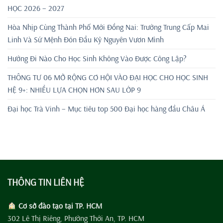
HỌC 2026 – 2027
Hòa Nhịp Cùng Thành Phố Mới Đồng Nai: Trường Trung Cấp Mai
Linh Và Sứ Mệnh Đón Đầu Kỷ Nguyên Vươn Mình
Hướng Đi Nào Cho Học Sinh Không Vào Được Công Lập?
THÔNG TƯ 06 MỞ RỘNG CƠ HỘI VÀO ĐẠI HỌC CHO HỌC SINH
HỆ 9+: NHIỀU LỰA CHỌN HƠN SAU LỚP 9
Đại học Trà Vinh – Mục tiêu top 500 Đại học hàng đầu Châu Á
THÔNG TIN LIÊN HỆ
Cơ sở đào tạo tại TP. HCM
302 Lê Thị Riêng, Phường Thới An, TP. HCM