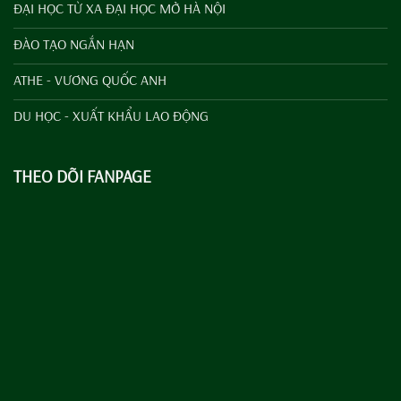
ĐẠI HỌC TỪ XA ĐẠI HỌC MỞ HÀ NỘI
ĐÀO TẠO NGẮN HẠN
ATHE - VƯƠNG QUỐC ANH
DU HỌC - XUẤT KHẨU LAO ĐỘNG
THEO DÕI FANPAGE