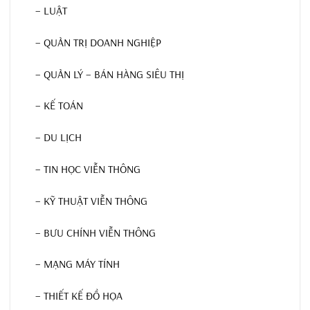
– LUẬT
– QUẢN TRỊ DOANH NGHIỆP
– QUẢN LÝ – BÁN HÀNG SIÊU THỊ
– KẾ TOÁN
– DU LỊCH
– TIN HỌC VIỄN THÔNG
– KỸ THUẬT VIỄN THÔNG
– BƯU CHÍNH VIỄN THÔNG
– MẠNG MÁY TÍNH
– THIẾT KẾ ĐỒ HỌA