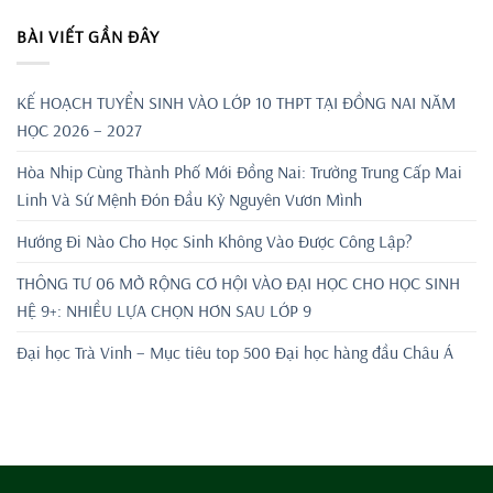
BÀI VIẾT GẦN ĐÂY
KẾ HOẠCH TUYỂN SINH VÀO LỚP 10 THPT TẠI ĐỒNG NAI NĂM
HỌC 2026 – 2027
Hòa Nhịp Cùng Thành Phố Mới Đồng Nai: Trường Trung Cấp Mai
Linh Và Sứ Mệnh Đón Đầu Kỷ Nguyên Vươn Mình
Hướng Đi Nào Cho Học Sinh Không Vào Được Công Lập?
THÔNG TƯ 06 MỞ RỘNG CƠ HỘI VÀO ĐẠI HỌC CHO HỌC SINH
HỆ 9+: NHIỀU LỰA CHỌN HƠN SAU LỚP 9
Đại học Trà Vinh – Mục tiêu top 500 Đại học hàng đầu Châu Á