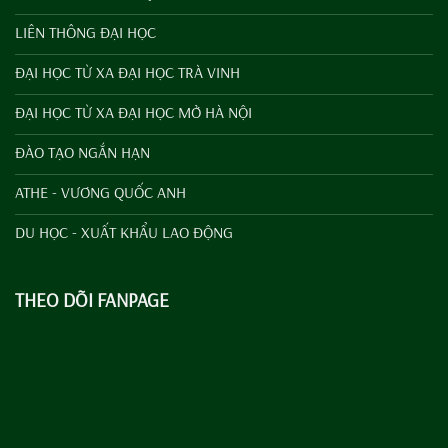
LIÊN THÔNG ĐẠI HỌC
ĐẠI HỌC TỪ XA ĐẠI HỌC TRÀ VINH
ĐẠI HỌC TỪ XA ĐẠI HỌC MỞ HÀ NỘI
ĐÀO TẠO NGẮN HẠN
ATHE - VƯƠNG QUỐC ANH
DU HỌC - XUẤT KHẨU LAO ĐỘNG
THEO DÕI FANPAGE