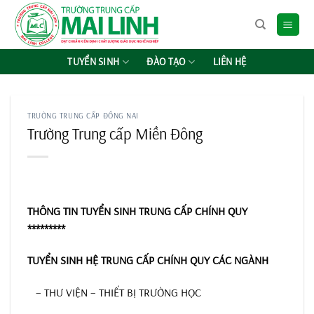
Chuyển
đến
nội
dung
TUYỂN SINH
ĐÀO TẠO
LIÊN HỆ
TRƯỜNG TRUNG CẤP ĐỒNG NAI
Trường Trung cấp Miền Đông
THÔNG TIN TUYỂN SINH TRUNG CẤP CHÍNH QUY
*********
TUYỂN SINH HỆ TRUNG CẤP CHÍNH QUY CÁC NGÀNH
– THƯ VIỆN – THIẾT BỊ TRƯỜNG HỌC